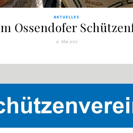
AKTUELLES
um Ossendofer Schützenf
9. Mai 2015