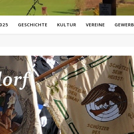
025
GESCHICHTE
KULTUR
VEREINE
GEWERB