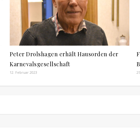
Peter Drolshagen erhält Hausorden der
F
Karnevalsgesellschaft
B
12. Februar 2023
2