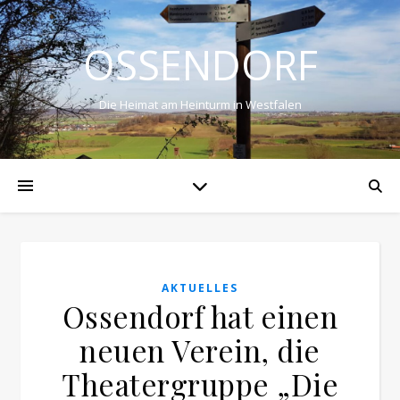
OSSENDORF
Die Heimat am Heinturm in Westfalen
AKTUELLES
Ossendorf hat einen
neuen Verein, die
Theatergruppe „Die