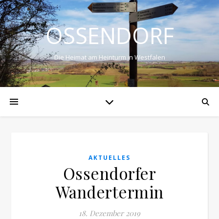
OSSENDORF
Die Heimat am Heinturm in Westfalen
AKTUELLES
Ossendorfer
Wandertermin
18. Dezember 2019