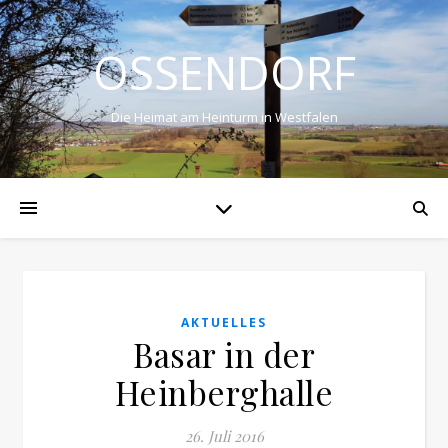
OSSENDORF
Die Heimat am Heinturm in Westfalen
AKTUELLES
Basar in der
Heinberghalle
26. Juli 2016