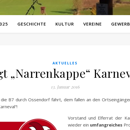
025
GESCHICHTE
KULTUR
VEREINE
GEWERB
AKTUELLES
gt „Narrenkappe“ Karnev
13. Januar 2016
die B7 durch Ossendorf fährt, dem fallen an den Ortseingänge
Karneval“!
Vorstand und Elferrat der Ka
wieder ein
umfangreiches
Pro