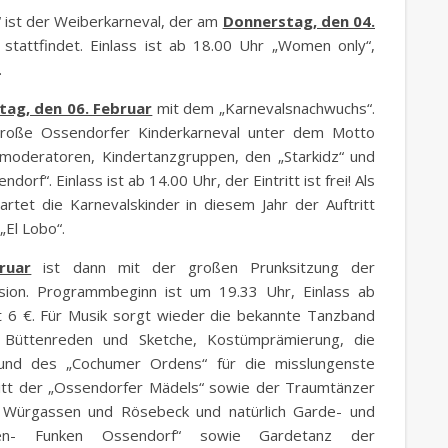
“ ist der Weiberkarneval, der am
Donnerstag, den 04.
 stattfindet. Einlass ist ab 18.00 Uhr „Women only“,
.
ag, den 06. Februar
mit dem „Karnevalsnachwuchs“.
roße Ossendorfer Kinderkarneval unter dem Motto
rmoderatoren, Kindertanzgruppen, den „Starkidz“ und
rf“. Einlass ist ab 14.00 Uhr, der Eintritt ist frei! Als
tet die Karnevalskinder in diesem Jahr der Auftritt
„El Lobo“.
ruar
ist dann mit der großen Prunksitzung der
sion. Programmbeginn ist um 19.33 Uhr, Einlass ab
gt 6 €. Für Musik sorgt wieder die bekannte Tanzband
e Büttenreden und Sketche, Kostümprämierung, die
und des „Cochumer Ordens“ für die misslungenste
ritt der „Ossendorfer Mädels“ sowie der Traumtänzer
Würgassen und Rösebeck und natürlich Garde- und
en- Funken Ossendorf“ sowie Gardetanz der