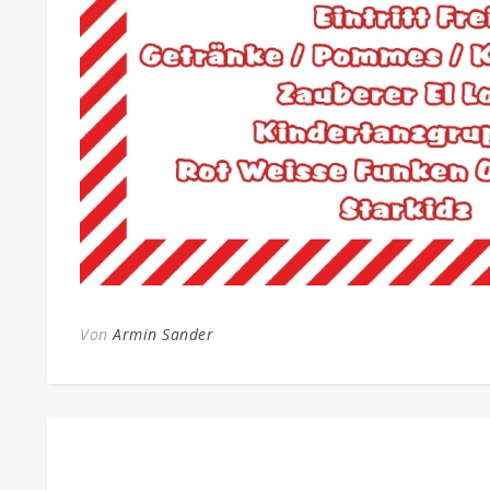
Von
Armin Sander