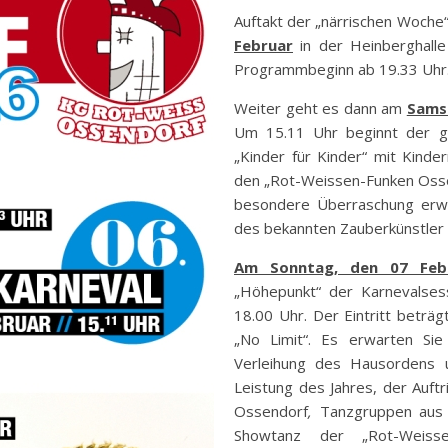
Auftakt der „närrischen Woche
Februar
in der Heinberghalle
Programmbeginn ab 19.33 Uhr
Weiter geht es dann am
Samst
Um 15.11 Uhr beginnt der g
„Kinder für Kinder“ mit Kinde
den „Rot-Weissen-Funken Ossendo
besondere Überraschung erwar
des bekannten Zauberkünstler 
Am Sonntag, den 07 Feb
„Höhepunkt“ der Karnevalses
18.00 Uhr. Der Eintritt beträ
„No Limit“. Es erwarten Si
Verleihung des Hausordens 
Leistung des Jahres, der Auft
Ossendorf
,
Tanzgruppen aus 
Showtanz der „Rot-Weiss