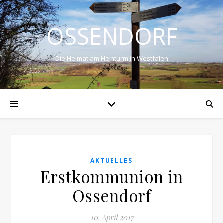
OSSENDORF
Die Heimat am Heinturm in Westfalen
AKTUELLES
Erstkommunion in
Ossendorf
10. April 2017