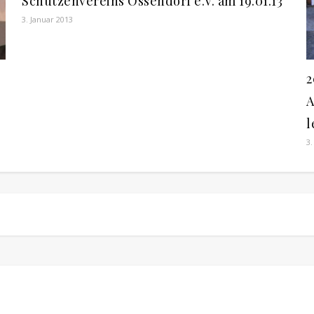
Schützenvereins Ossendorf e.V. am 19.01.13
3. Januar 2013
2
A
l
3.