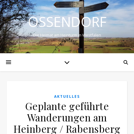
OSSENDORF
Die Heimat am Heinturm in Westfalen
AKTUELLES
Geplante geführte
Wanderungen am
Heinberg / Rabensberg