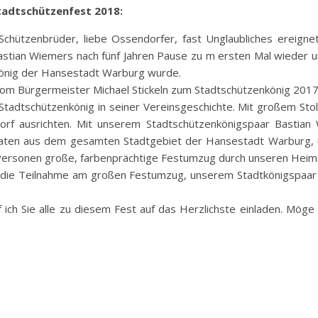
adtschützenfest 2018:
chützenbrüder, liebe Ossendorfer, fast Unglaubliches ereign
tian Wiemers nach fünf Jahren Pause zu m ersten Mal wieder u
önig der Hansestadt Warburg wurde.
vom Bürgermeister Michael Stickeln zum Stadtschützenkönig 2017
 Stadtschützenkönig in seiner Vereinsgeschichte. Mit großem Sto
rf ausrichten. Mit unserem Stadtschützenkönigspaar Bastian 
aaten aus dem gesamten Stadtgebiet der Hansestadt Warburg, u
 Personen große, farbenprächtige Festumzug durch unseren Heim
h die Teilnahme am großen Festumzug, unserem Stadtkönigspaa
ich Sie alle zu diesem Fest auf das Herzlichste einladen. Möge d