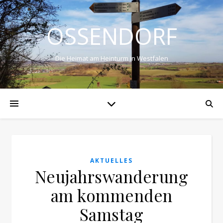
OSSENDORF
Die Heimat am Heinturm in Westfalen
AKTUELLES
Neujahrswanderung
am kommenden
Samstag