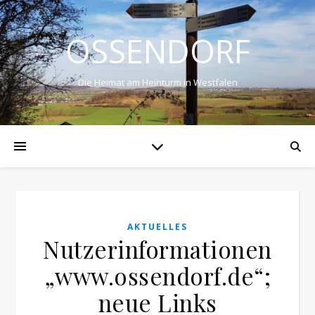
OSSENDORF
Die Heimat am Heinturm in Westfalen
AKTUELLES
Nutzerinformationen
„www.ossendorf.de“;
neue Links