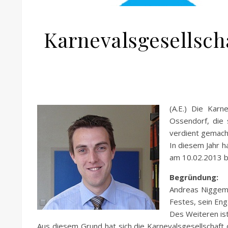
Karnevalsgesellsch
(A.E.) Die Kar
Ossendorf, die
verdient gemach
In diesem Jahr 
am 10.02.2013 b
Begründung:
Andreas Niggeme
Festes, sein En
Des Weiteren ist
Aus diesem Grund hat sich die Karnevalsgesellschaf