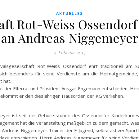
AKTUELLES
aft Rot-Weiss Ossendorf
an Andreas Niggemeyer
5. Februar 2013
nevalsgesellschaft Rot-Weiss Ossendorf ehrt traditionell am
 sich besonders für seine Verdienste um die Heimatgemeinde,
t hat.
hat der Elferrat und Präsident Ansgar Engemann entschieden, He
ekommt er den diesjährigen Hausorden der KG verliehen.
yer ist seit der Geburtsstunde des Ossendorfer Kinderkarneval
gagement hat die Veranstaltung maßgeblich zu dem gemacht, was s
 Andreas Niggemeyer Trainer der F-Jugend, selbst aktiver Sport
t dazu entschieden, Herrn Andreas Niggemeyer für seine Verdi